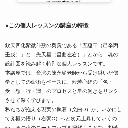
●この個人レッスンの講座の特徴
欽天四化紫微斗数の奥義である「五蘊干（己辛丙
壬戊）」と「先天星（昌曲左右）」とから、魂の
設計図を読み解く特別な個人レッスンです。
本講座では、台湾の陳永瑜老師から受け継いだ佛
学としての命術をベースに、般若心経の「色・
受・想・行・識」のプロセスと星の働きをリンク
させて深く学びます。
私たちが抱える現実の執着（文曲D）が、いかにし
て究極の悟り（右弼C）へと次元上昇していくの
か。その魂のロードマップを紐解くことで、相談