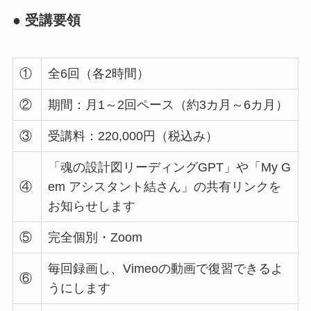
● 受講要領
①
全6回（各2時間）
②
期間：月1～2回ペース（約3カ月～6カ月）
③
受講料：220,000円（税込み）
「魂の設計図リーディングGPT」や「My G
④
em アシスタント結さん」の共有リンクを
お知らせします
⑤
完全個別・Zoom
毎回録画し、Vimeoの動画で復習できるよ
⑥
うにします