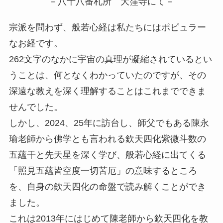
－八十八番札所 大窪寺にて－
宗派を問わず、般若心経は私たちにはポピュラー
なお経です。
262文字のなかに宇宙の真理が凝縮されているとい
うことは、何となくわかっていたのですが、その
深遠な教えを深く理解することはこれまでできま
せんでした。
しかし、2024、25年に訪台し、師父でもある陳永
瑜老師から佛学とも言われる欽天四化紫微斗数の
五蘊干と先天星を深く学び、般若心経に出てくる
「照見五蘊皆空度一切苦厄」の意味するところ
を、自身の欽天四化の命盤で読み解くことができ
ました。
これは2013年にはじめて陳老師から欽天四化を教